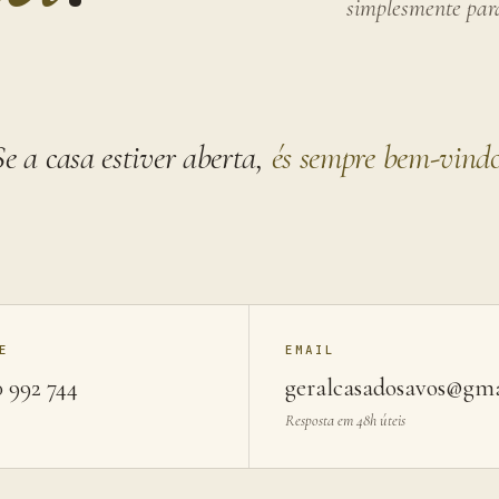
simplesmente par
Se a casa estiver aberta,
és sempre bem-vind
E
EMAIL
0 992 744
geralcasadosavos@gm
Resposta em 48h úteis