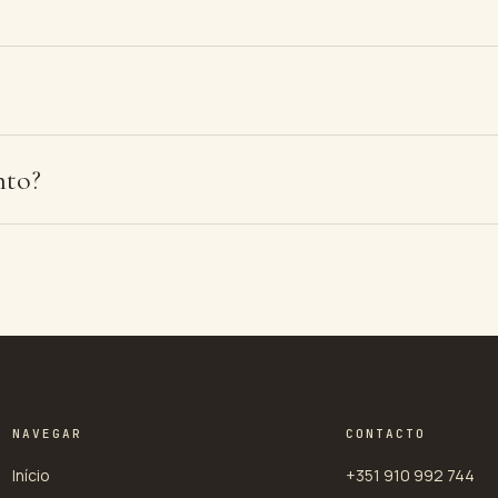
nto?
NAVEGAR
CONTACTO
Início
+351 910 992 744