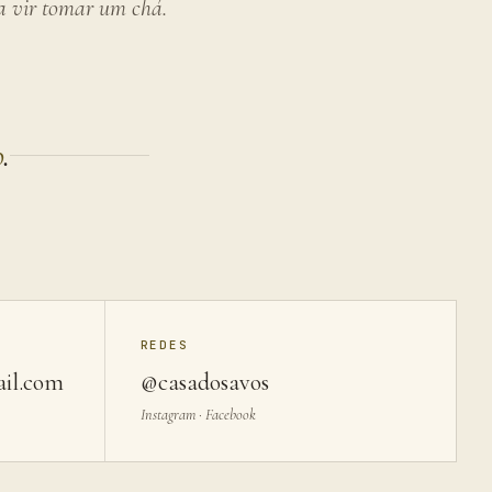
a vir tomar um chá.
o
.
REDES
ail.com
@casadosavos
Instagram · Facebook