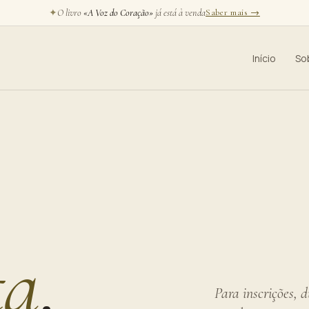
✦
O livro
«A Voz do Coração»
já está à venda
Saber mais →
Início
So
ta
.
Para inscrições, 