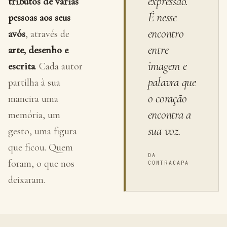
expressão.
tributos de várias
É nesse
pessoas aos seus
encontro
avós
, através de
entre
arte, desenho e
imagem e
escrita
. Cada autor
palavra que
partilha à sua
o coração
maneira uma
encontra a
memória, um
sua voz.
gesto, uma figura
que ficou. Quem
DA
foram, o que nos
CONTRACAPA
deixaram.